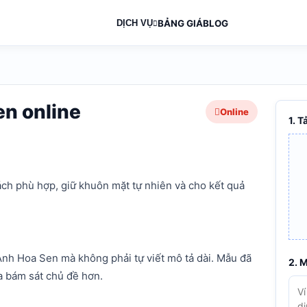
DỊCH VỤ
BẢNG GIÁ
BLOG
heo yêu cầu
à mô tả điều muốn
en online
Online
1. T
ách phù hợp, giữ khuôn mặt tự nhiên và cho kết quả
nh Hoa Sen mà không phải tự viết mô tả dài. Mẫu đã
2. 
a bám sát chủ đề hơn.