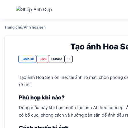
Trang chủ
/
Ảnh hoa sen
Ảnh cử nhân tốt nghiệp
Chỉnh t
Tạo ảnh cử nhân tốt nghiệp
Tải ảnh v
từ ảnh khuôn mặt, ghép vào
thay đổi
Tạo ảnh Hoa S
co...
Chia sẻ
Lưu
Share
Tạo ảnh Hoa Sen online: tải ảnh rõ mặt, chọn phong c
rõ nét.
Phù hợp khi nào?
Dùng mẫu này khi bạn muốn tạo ảnh AI theo concept Ả
có bố cục, phong cách và hướng dẫn sẵn để ảnh đầu r
Cách chuẩn bị ảnh