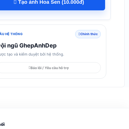
Tạo ảnh Hoa Sen (10.000đ)
ẪU HỆ THỐNG
Chính thức
ội ngũ GhepAnhDep
ược tạo và kiểm duyệt bởi hệ thống.
Báo lỗi / Yêu cầu hỗ trợ
nối