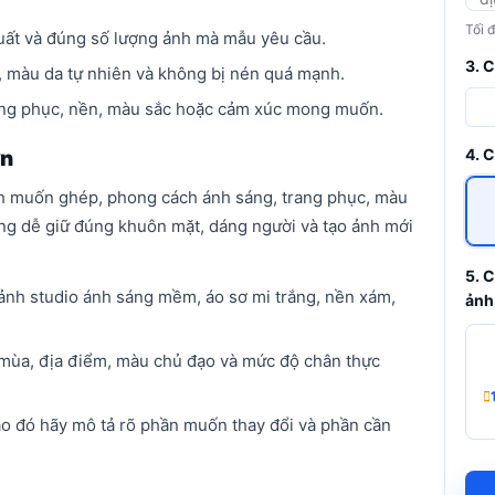
Tối 
huất và đúng số lượng ảnh mà mẫu yêu cầu.
3. 
 màu da tự nhiên và không bị nén quá mạnh.
ang phục, nền, màu sắc hoặc cảm xúc mong muốn.
4. 
ơn
ảnh muốn ghép, phong cách ánh sáng, trang phục, màu
àng dễ giữ đúng khuôn mặt, dáng người và tạo ảnh mới
5. 
cảnh studio ánh sáng mềm, áo sơ mi trắng, nền xám,
ảnh
mùa, địa điểm, màu chủ đạo và mức độ chân thực
ào đó hãy mô tả rõ phần muốn thay đổi và phần cần