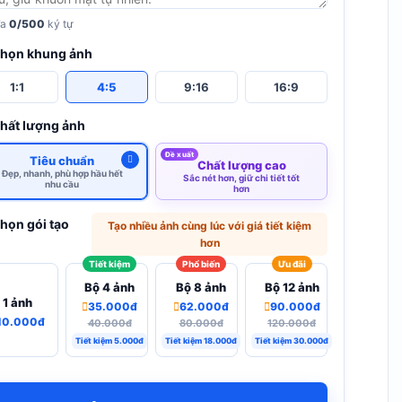
đa
0/500
ký tự
Chọn khung ảnh
1:1
4:5
9:16
16:9
Chất lượng ảnh
Đề xuất
Tiêu chuẩn
Chất lượng cao
Đẹp, nhanh, phù hợp hầu hết
Sắc nét hơn, giữ chi tiết tốt
nhu cầu
hơn
Chọn gói tạo
Tạo nhiều ảnh cùng lúc với giá tiết kiệm
hơn
Tiết kiệm
Phổ biến
Ưu đãi
Bộ 4 ảnh
Bộ 8 ảnh
Bộ 12 ảnh
1 ảnh
35.000đ
62.000đ
90.000đ
10.000đ
40.000đ
80.000đ
120.000đ
Tiết kiệm 5.000đ
Tiết kiệm 18.000đ
Tiết kiệm 30.000đ