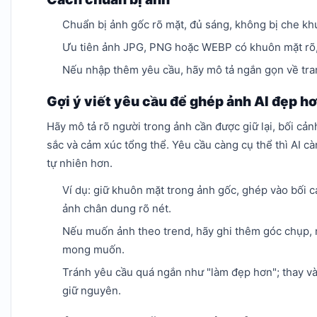
Chuẩn bị ảnh gốc rõ mặt, đủ sáng, không bị che k
Ưu tiên ảnh JPG, PNG hoặc WEBP có khuôn mặt rõ,
Nếu nhập thêm yêu cầu, hãy mô tả ngắn gọn về tr
Gợi ý viết yêu cầu để ghép ảnh AI đẹp h
Hãy mô tả rõ người trong ảnh cần được giữ lại, bối c
sắc và cảm xúc tổng thể. Yêu cầu càng cụ thể thì AI c
tự nhiên hơn.
Ví dụ: giữ khuôn mặt trong ảnh gốc, ghép vào bối 
ảnh chân dung rõ nét.
Nếu muốn ảnh theo trend, hãy ghi thêm góc chụp, 
mong muốn.
Tránh yêu cầu quá ngắn như "làm đẹp hơn"; thay v
giữ nguyên.