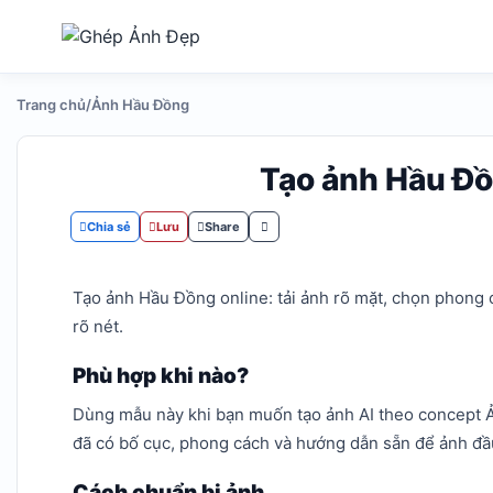
Trang chủ
/
Ảnh Hầu Đồng
Ảnh cử nhân tốt nghiệp
Chỉnh t
Tạo ảnh cử nhân tốt nghiệp
Tải ảnh v
từ ảnh khuôn mặt, ghép vào
thay đổi
Tạo ảnh Hầu Đồ
co...
Chia sẻ
Lưu
Share
Tạo ảnh Hầu Đồng online: tải ảnh rõ mặt, chọn phong 
rõ nét.
Phù hợp khi nào?
Dùng mẫu này khi bạn muốn tạo ảnh AI theo concept Ả
đã có bố cục, phong cách và hướng dẫn sẵn để ảnh đầ
Cách chuẩn bị ảnh