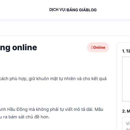
DỊCH VỤ
BẢNG GIÁ
BLOG
heo yêu cầu
à mô tả điều muốn
ng online
Online
1. T
cách phù hợp, giữ khuôn mặt tự nhiên và cho kết quả
nh Hầu Đồng mà không phải tự viết mô tả dài. Mẫu
2. 
u ra bám sát chủ đề hơn.