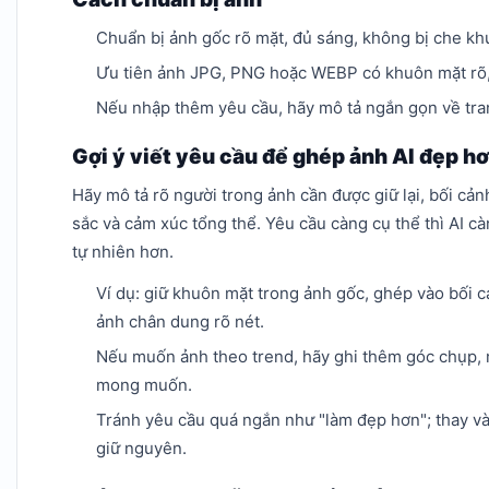
Chuẩn bị ảnh gốc rõ mặt, đủ sáng, không bị che k
Ưu tiên ảnh JPG, PNG hoặc WEBP có khuôn mặt rõ,
Nếu nhập thêm yêu cầu, hãy mô tả ngắn gọn về tr
Gợi ý viết yêu cầu để ghép ảnh AI đẹp h
Hãy mô tả rõ người trong ảnh cần được giữ lại, bối c
sắc và cảm xúc tổng thể. Yêu cầu càng cụ thể thì AI c
tự nhiên hơn.
Ví dụ: giữ khuôn mặt trong ảnh gốc, ghép vào bối 
ảnh chân dung rõ nét.
Nếu muốn ảnh theo trend, hãy ghi thêm góc chụp, 
mong muốn.
Tránh yêu cầu quá ngắn như "làm đẹp hơn"; thay v
giữ nguyên.