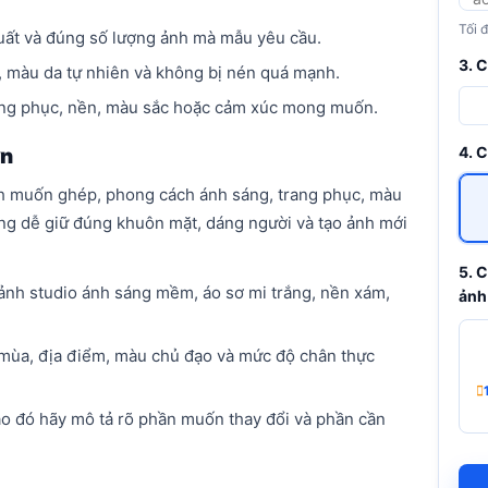
Tối 
huất và đúng số lượng ảnh mà mẫu yêu cầu.
3. 
 màu da tự nhiên và không bị nén quá mạnh.
ang phục, nền, màu sắc hoặc cảm xúc mong muốn.
4. 
ơn
ảnh muốn ghép, phong cách ánh sáng, trang phục, màu
àng dễ giữ đúng khuôn mặt, dáng người và tạo ảnh mới
5. 
cảnh studio ánh sáng mềm, áo sơ mi trắng, nền xám,
ảnh
mùa, địa điểm, màu chủ đạo và mức độ chân thực
ào đó hãy mô tả rõ phần muốn thay đổi và phần cần