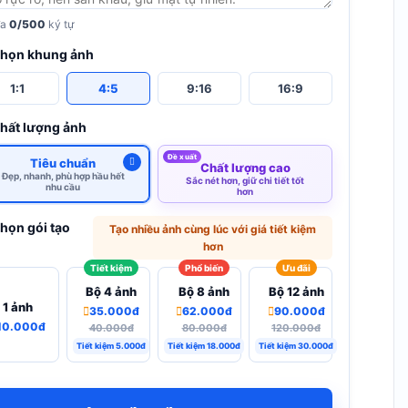
đa
0/500
ký tự
Chọn khung ảnh
1:1
4:5
9:16
16:9
Chất lượng ảnh
Đề xuất
Tiêu chuẩn
Chất lượng cao
Đẹp, nhanh, phù hợp hầu hết
Sắc nét hơn, giữ chi tiết tốt
nhu cầu
hơn
Chọn gói tạo
Tạo nhiều ảnh cùng lúc với giá tiết kiệm
hơn
Tiết kiệm
Phổ biến
Ưu đãi
Bộ 4 ảnh
Bộ 8 ảnh
Bộ 12 ảnh
1 ảnh
35.000đ
62.000đ
90.000đ
10.000đ
40.000đ
80.000đ
120.000đ
Tiết kiệm 5.000đ
Tiết kiệm 18.000đ
Tiết kiệm 30.000đ