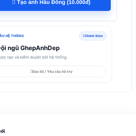
Tạo ảnh Hầu Đồng (10.000đ)
ẪU HỆ THỐNG
Chính thức
ội ngũ GhepAnhDep
ược tạo và kiểm duyệt bởi hệ thống.
Báo lỗi / Yêu cầu hỗ trợ
nối