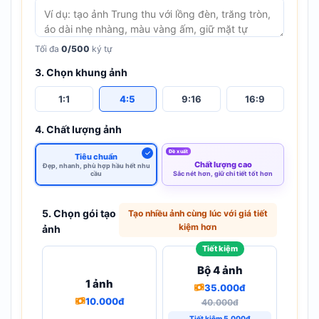
Tối đa
0/500
ký tự
3. Chọn khung ảnh
1:1
4:5
9:16
16:9
4. Chất lượng ảnh
Đề xuất
Tiêu chuẩn
Chất lượng cao
Đẹp, nhanh, phù hợp hầu hết nhu
cầu
Sắc nét hơn, giữ chi tiết tốt hơn
5. Chọn gói tạo
Tạo nhiều ảnh cùng lúc với giá tiết
kiệm hơn
ảnh
Tiết kiệm
Bộ 4 ảnh
1 ảnh
35.000đ
10.000đ
40.000đ
Tiết kiệm 5.000đ