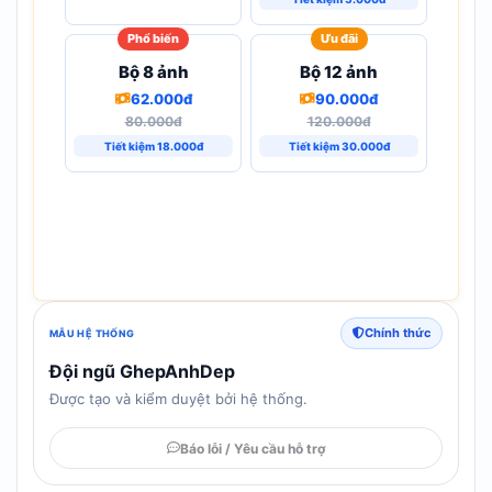
Phổ biến
Ưu đãi
Bộ 8 ảnh
Bộ 12 ảnh
62.000đ
90.000đ
80.000đ
120.000đ
Tiết kiệm 18.000đ
Tiết kiệm 30.000đ
Chính thức
MẪU HỆ THỐNG
Đội ngũ GhepAnhDep
Được tạo và kiểm duyệt bởi hệ thống.
Báo lỗi / Yêu cầu hỗ trợ