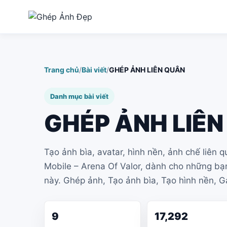
Ảnh cử nhân tốt nghiệp
Chỉnh t
Tạo ảnh cử nhân tốt nghiệp
Tải ảnh v
Trang chủ
/
Bài viết
/
GHÉP ẢNH LIÊN QUÂN
từ ảnh khuôn mặt, ghép vào
thay đổi
co...
Danh mục bài viết
GHÉP ẢNH LIÊ
Tạo ảnh bìa, avatar, hình nền, ảnh chế liên
Mobile – Arena Of Valor, dành cho những b
này. Ghép ảnh, Tạo ảnh bìa, Tạo hình nền, 
9
17,292