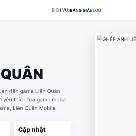
DỊCH VỤ
BẢNG GIÁ
BLOG
heo yêu cầu
à mô tả điều muốn
N QUÂN
 quan đến game Liên Quân
ạn yêu thích tựa game moba
Game, Liên Quân Mobile
Cập nhật